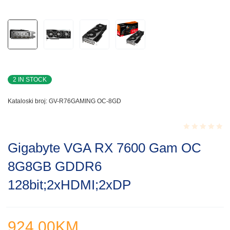
2 IN STOCK
Kataloski broj:
GV-R76GAMING OC-8GD
Rated
Gigabyte VGA RX 7600 Gam OC
0.001
out
8G8GB GDDR6
of
5
128bit;2xHDMI;2xDP
924.00
KM