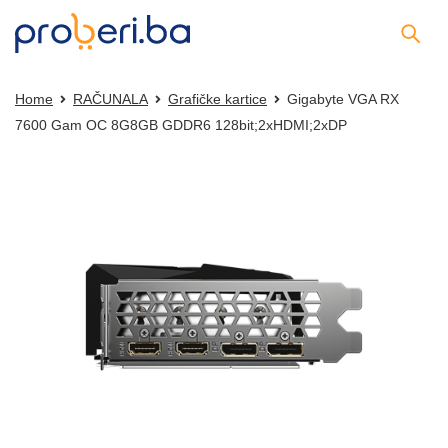
Home
RAČUNALA
Grafičke kartice
Gigabyte VGA RX
7600 Gam OC 8G8GB GDDR6 128bit;2xHDMI;2xDP