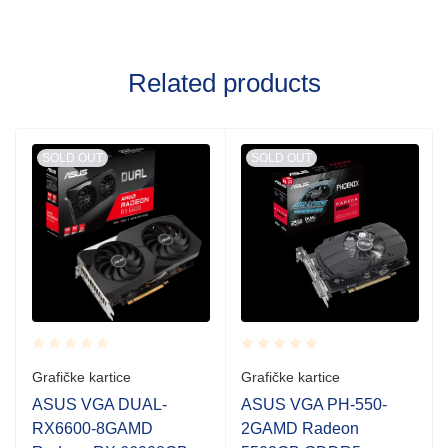
Related products
SOLD OUT
SOLD OUT
Rated
Rated
Grafičke kartice
Grafičke kartice
0.001
0.001
out
out
ASUS VGA DUAL-
ASUS VGA PH-550-
of
of
RX6600-8GAMD
2GAMD Radeon
5
5