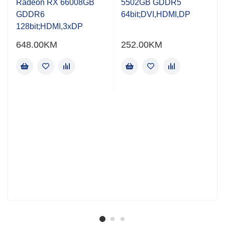
Radeon RX 66008GB
5502GB GDDR5
GDDR6
64bit;DVI,HDMI,DP
128bit;HDMI,3xDP
648.00
KM
252.00
KM