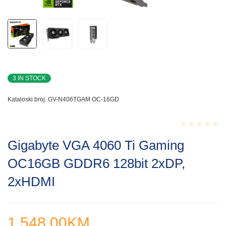
3 IN STOCK
Kataloski broj:
GV-N406TGAM OC-16GD
Rated
Gigabyte VGA 4060 Ti Gaming
0.001
out
OC16GB GDDR6 128bit 2xDP,
of
5
2xHDMI
1,548.00
KM