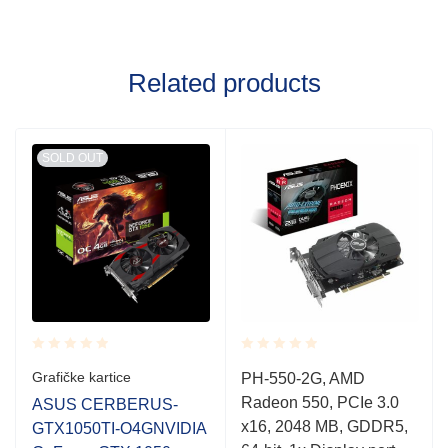
Related products
SOLD OUT
Rated
Rated
Grafičke kartice
PH-550-2G, AMD
0.001
0.001
Radeon 550, PCIe 3.0
out
out
ASUS CERBERUS-
of
of
x16, 2048 MB, GDDR5,
GTX1050TI-O4GNVIDIA
5
5