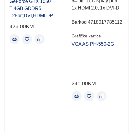
64-bit, 1x Display port,
GeForce GTX 1050
1x HDMI 2.0, 1x DVI-D
TI4GB GDDR5
V
128bit;DVI,HDMI,DP
Barkod 4718017785112
426.00
KM
Grafičke kartice
VGA AS PH-550-2G
241.00
KM