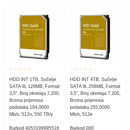
Rated
Rated
HDD INT 1TB, Sučelje
HDD INT 4TB, Sučelje
0.001
0.001
SATA III, 128MB, Format
SATA III, 256MB, Format
out
out
of
of
3,5″, Broj okretaja 7.200,
3,5″, Broj okretaja 7.200,
5
5
Brzina prijenosa
Brzina prijenosa
podataka 184,0000
podataka 255,0000
Mb/s, 512n, 550 TB/y
Mb/s, 512e
Barkod 4053199995516
Barkod 000