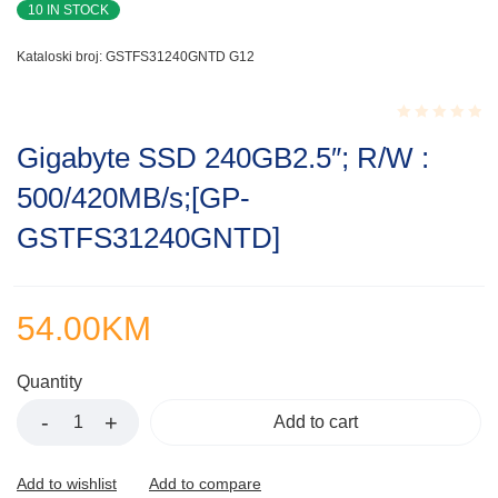
10 IN STOCK
Kataloski broj:
GSTFS31240GNTD G12
Rated
Gigabyte SSD 240GB2.5″; R/W :
0.001
out
500/420MB/s;[GP-
of
5
GSTFS31240GNTD]
54.00
KM
Quantity
Add to cart