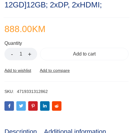
12GD]12GB; 2xDP, 2xHDMI;
888.00
KM
Quantity
Add to cart
SKU:
4719331312862
Description
Additional information