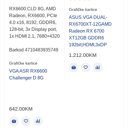
Rated
Rated
RX6600 CLD 8G, AMD
Grafičke kartice
0.001
0.001
Radeon, RX6600, PCIe
out
out
ASUS VGA DUAL-
of
of
4.0 x16, 8192, GDDR6,
RX6700XT-12GAMD
5
5
128-bit, 3x Display port,
Radeon RX 6700
1x HDMI 2.1, 7680×4320
XT12GB GDDR6
V
192bit;HDMI,3xDP
Barkod 4710483935749
1,212.00
KM
Grafičke kartice
VGA ASR RX6600
Challenger D 8G
642.00
KM