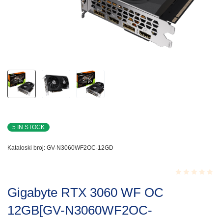
5 IN STOCK
Kataloski broj:
GV-N3060WF2OC-12GD
Rated
Gigabyte RTX 3060 WF OC
0.001
out
12GB[GV-N3060WF2OC-
of
5