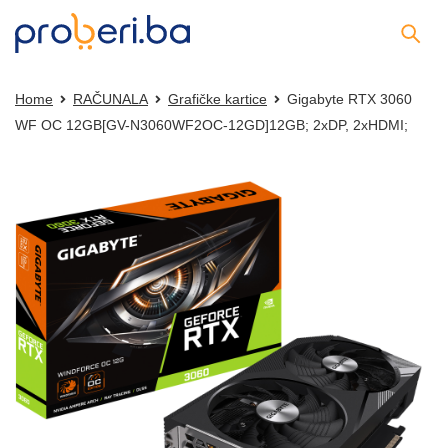
Home
RAČUNALA
Grafičke kartice
Gigabyte RTX 3060
WF OC 12GB[GV-N3060WF2OC-12GD]12GB; 2xDP, 2xHDMI;