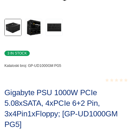
3 IN STOCK
Kataloski broj:
GP-UD1000GM PG5
Rated
Gigabyte PSU 1000W PCIe
0.001
out
5.08xSATA, 4xPCIe 6+2 Pin,
of
5
3x4Pin1xFloppy; [GP-UD1000GM
PG5]