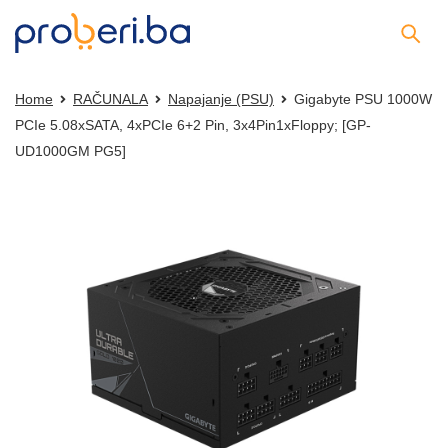
Home
RAČUNALA
Napajanje (PSU)
Gigabyte PSU 1000W
PCIe 5.08xSATA, 4xPCIe 6+2 Pin, 3x4Pin1xFloppy; [GP-
UD1000GM PG5]