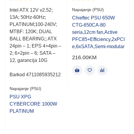
Rated
Rated
Napajanje (PSU)
Intel ATX 12V v2.52;
0.001
0.001
13A; 50Hz-60Hz;
out
out
Chieftec PSU 650W
of
of
PLATINUM;100-240V;
CTG-650CA-80
5
5
MTBF: 120K; DUAL
seria,12cm fan,Active
BALL BEARING;; ATX
PFC85+Efficiency,2xPCI
24pin – 1; EPS 4+4pin –
e,6xSATA,Semi-modular
2; 6+2pin – 6; SATA –
216.00
KM
12, garancija 10G
Barkod 4711085935212
Napajanje (PSU)
PSU XPG
CYBERCORE 1000W
PLATINUM