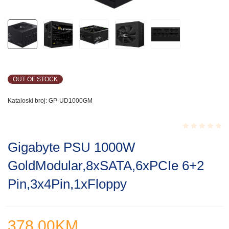
OUT OF STOCK
Kataloski broj:
GP-UD1000GM
Rated
Gigabyte PSU 1000W
0.001
out
GoldModular,8xSATA,6xPCIe 6+2
of
5
Pin,3x4Pin,1xFloppy
378.00
KM