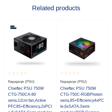
Related products
Rated
Rated
Napajanje (PSU)
Napajanje (PSU)
0.001
0.001
out
out
Chieftec PSU 750W
Chieftec PSU 750W
of
of
CTG-750CA-80
CTG-750C-RGBPhoton
5
5
seria,12cm fan,Active
seria,85+Efficiency4xPC
PFC85+Efficiency,2xPCI
Ie,6xSATA,Semi-