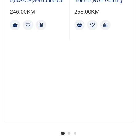
e,6xSATA,Semi-modular
modular,RGB Gaming
246.00
KM
258.00
KM