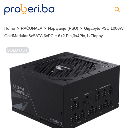
Home
RAČUNALA
Napajanje (PSU)
Gigabyte PSU 1000W
GoldModular,8xSATA,6xPCIe 6+2 Pin,3x4Pin,1xFloppy
SOLD OUT