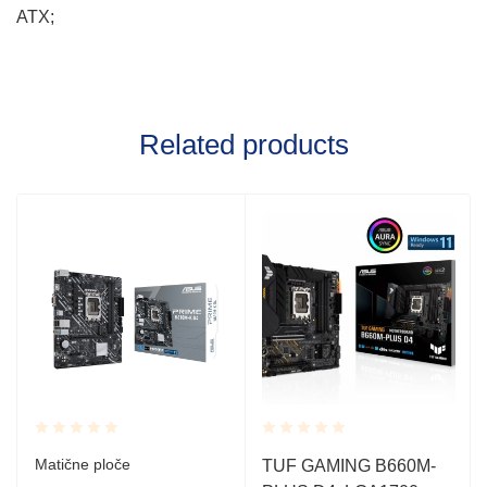
ATX;
Related products
Rated
Rated
Matične ploče
TUF GAMING B660M-
0.001
0.001