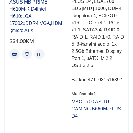
PLUS D4, LGA1700,
out
out
ASUS MB PRIME
of
of
BUS[MHz] 1000, DDR4,
H610M-K D4Intel
5
5
Broj utora 4, PCIe 3.0
H610;LGA
x16 1, PCIe x4 1, PCIe
17002xDDR4;VGA,HDM
x1 1, SATA3 4, RAID 0,
I;micro ATX
RAID 1, RAID 1+0, RAID
234.00
KM
5, 8-kanalni audio, 1x
2.5Gb Ethernet, Display
Port 1, µATX, M.2 2,
USB 3.2 6
Barkod 4711081516897
Matične ploče
MBO 1700 AS TUF
GAMING B660M-PLUS
D4