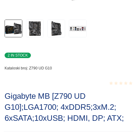
2 IN STOCK
Kataloski broj:
Z790 UD G10
Rated
Gigabyte MB [Z790 UD
0.001
out
G10];LGA1700; 4xDDR5;3xM.2;
of
5
6xSATA;10xUSB; HDMI, DP; ATX;