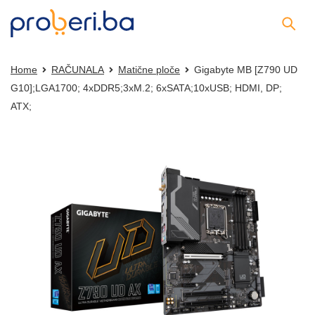
Home
RAČUNALA
Matične ploče
Gigabyte MB [Z790 UD
G10];LGA1700; 4xDDR5;3xM.2; 6xSATA;10xUSB; HDMI, DP;
ATX;