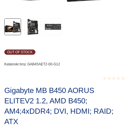
OUT OF STOCK
Kataloski broj:
GAB45AET2-00-G12
Rated
Gigabyte MB B450 AORUS
0.001
out
ELITEV2 1.2, AMD B450;
of
5
AM4;4xDDR4; DVI, HDMI; RAID;
ATX