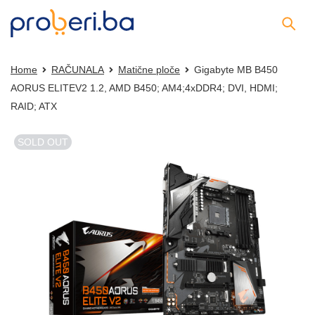
Home
RAČUNALA
Matične ploče
Gigabyte MB B450
AORUS ELITEV2 1.2, AMD B450; AM4;4xDDR4; DVI, HDMI;
RAID; ATX
SOLD OUT