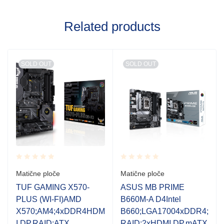
Related products
SOLD OUT
SOLD OUT
Rated
Rated
Matične ploče
Matične ploče
0.001
0.001
out
out
TUF GAMING X570-
ASUS MB PRIME
of
of
PLUS (WI-FI)AMD
B660M-A D4Intel
5
5
X570;AM4;4xDDR4HDM
B660;LGA17004xDDR4;
I,DP,RAID;ATX
RAID;2xHDMI,DP,mATX