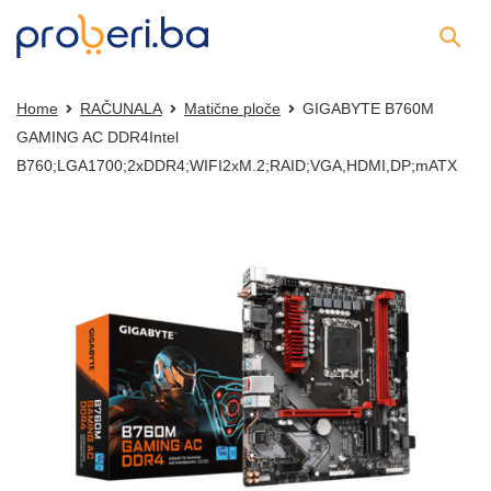
Home
RAČUNALA
Matične ploče
GIGABYTE B760M
GAMING AC DDR4Intel
B760;LGA1700;2xDDR4;WIFI2xM.2;RAID;VGA,HDMI,DP;mATX