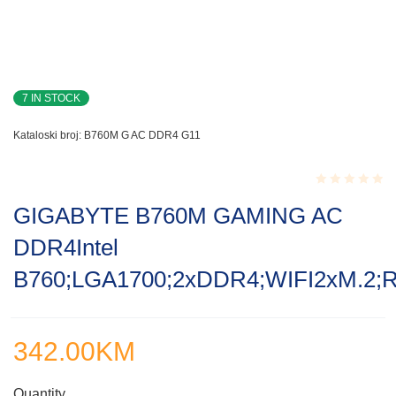
7 IN STOCK
Kataloski broj:
B760M G AC DDR4 G11
Rated
GIGABYTE B760M GAMING AC
0.001
out
DDR4Intel
of
5
B760;LGA1700;2xDDR4;WIFI2xM.2;
342.00
KM
Quantity