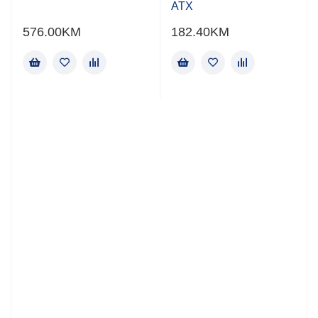
ATX
576.00
KM
182.40
KM