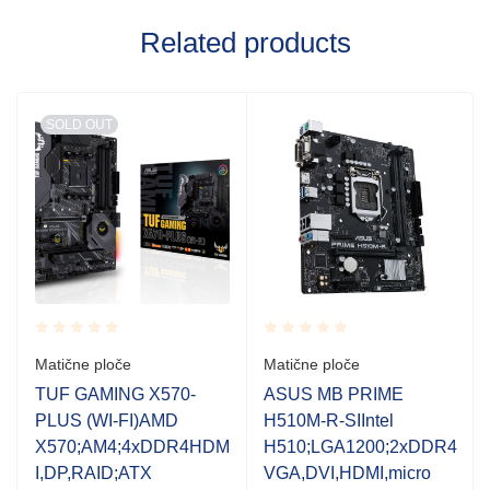
Related products
SOLD OUT
Rated
Rated
Matične ploče
Matične ploče
0.001
0.001
out
out
TUF GAMING X570-
ASUS MB PRIME
of
of
PLUS (WI-FI)AMD
H510M-R-SIIntel
5
5
X570;AM4;4xDDR4HDM
H510;LGA1200;2xDDR4
I,DP,RAID;ATX
VGA,DVI,HDMI,micro