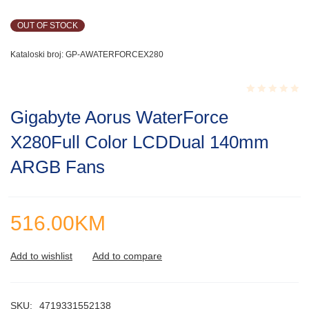
OUT OF STOCK
Kataloski broj:
GP-AWATERFORCEX280
Rated
Gigabyte Aorus WaterForce
0.001
out
X280Full Color LCDDual 140mm
of
5
ARGB Fans
516.00
KM
SKU:
4719331552138