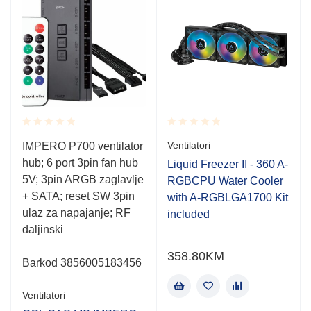
Rated
Rated
Ventilatori
IMPERO P700 ventilator
0.001
0.001
hub; 6 port 3pin fan hub
out
out
Liquid Freezer II - 360 A-
of
of
5V; 3pin ARGB zaglavlje
RGBCPU Water Cooler
5
5
+ SATA; reset SW 3pin
with A-RGBLGA1700 Kit
ulaz za napajanje; RF
included
daljinski
358.80
KM
Barkod 3856005183456
Ventilatori