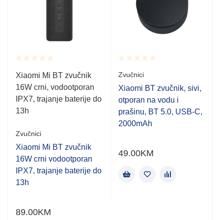
Rated
Rated
Zvučnici
Xiaomi Mi BT zvučnik
0.001
0.001
16W crni, vodootporan
out
out
Xiaomi BT zvučnik, sivi,
of
of
IPX7, trajanje baterije do
otporan na vodu i
5
5
13h
prašinu, BT 5.0, USB-C,
2000mAh
Zvučnici
Xiaomi Mi BT zvučnik
49.00
KM
16W crni vodootporan
IPX7, trajanje baterije do
13h
89.00
KM