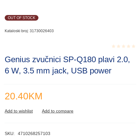
OUT OF STOCK
Kataloski broj:
31730026403
Rated
Genius zvučnici SP-Q180 plavi 2.0,
0.001
out
6 W, 3.5 mm jack, USB power
of
5
20.40
KM
SKU:
4710268257103