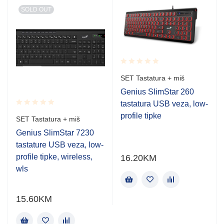
SOLD OUT
Rated
SET Tastatura + miš
0.001
out
Genius SlimStar 260
of
tastatura USB veza, low-
5
Rated
profile tipke
SET Tastatura + miš
0.001
out
Genius SlimStar 7230
of
tastature USB veza, low-
5
profile tipke, wireless,
16.20
KM
wls
15.60
KM