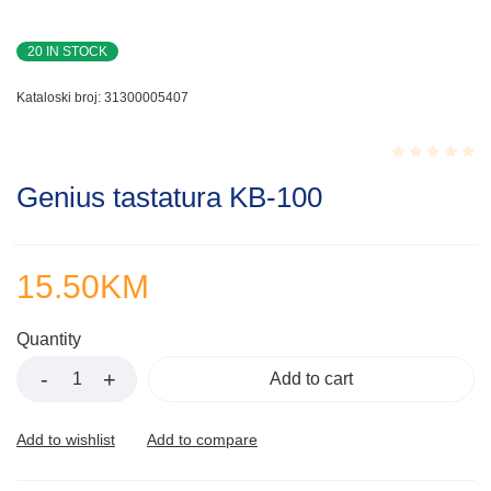
20 IN STOCK
Kataloski broj:
31300005407
Rated
Genius tastatura KB-100
0.001
out
of
5
15.50
KM
Quantity
Add to cart