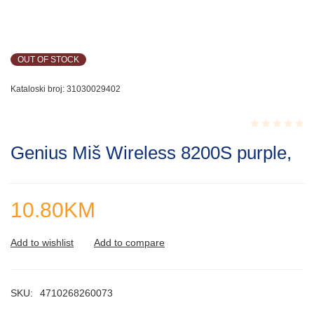
OUT OF STOCK
Kataloski broj:
31030029402
Rated
Genius Miš Wireless 8200S purple,
0.001
out
of
5
10.80
KM
SKU:
4710268260073