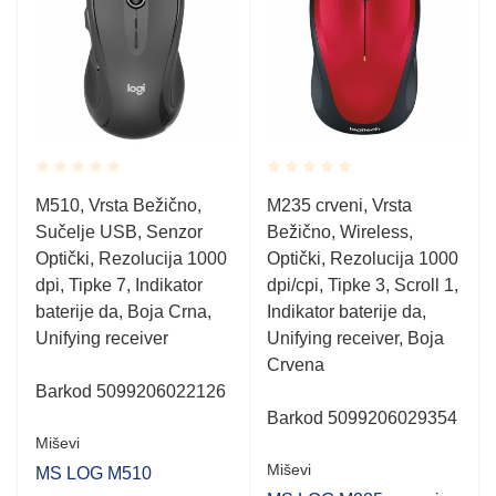
Rated
Rated
M510, Vrsta Bežično,
M235 crveni, Vrsta
0.001
0.001
Sučelje USB, Senzor
Bežično, Wireless,
out
out
of
of
Optički, Rezolucija 1000
Optički, Rezolucija 1000
5
5
dpi, Tipke 7, Indikator
dpi/cpi, Tipke 3, Scroll 1,
baterije da, Boja Crna,
Indikator baterije da,
Unifying receiver
Unifying receiver, Boja
Crvena
Barkod 5099206022126
Barkod 5099206029354
Miševi
Miševi
MS LOG M510