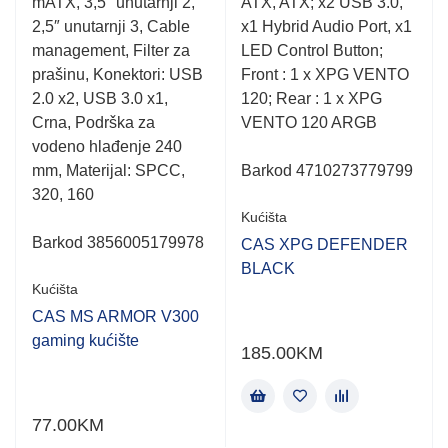
mATX, 3,5″ unutarnji 2,
ATX, ATX; x2 USB 3.0,
5
5
2,5″ unutarnji 3, Cable
x1 Hybrid Audio Port, x1
management, Filter za
LED Control Button;
prašinu, Konektori: USB
Front : 1 x XPG VENTO
2.0 x2, USB 3.0 x1,
120; Rear : 1 x XPG
Crna, Podrška za
VENTO 120 ARGB
vodeno hlađenje 240
mm, Materijal: SPCC,
Barkod 4710273779799
320, 160
Kućišta
Barkod 3856005179978
CAS XPG DEFENDER
BLACK
Kućišta
CAS MS ARMOR V300
gaming kućište
185.00
KM
77.00
KM