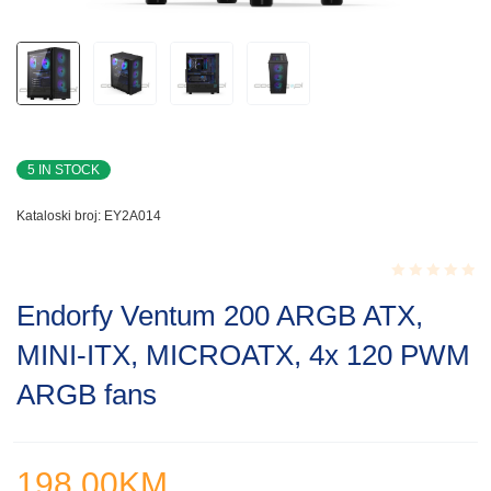
5 IN STOCK
Kataloski broj:
EY2A014
Rated
Endorfy Ventum 200 ARGB ATX,
0.001
out
MINI-ITX, MICROATX, 4x 120 PWM
of
5
ARGB fans
198.00
KM