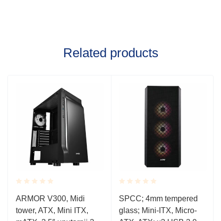
Related products
Rated
Rated
ARMOR V300, Midi
SPCC; 4mm tempered
0.001
0.001
tower, ATX, Mini ITX,
glass; Mini-ITX, Micro-
out
out
of
of