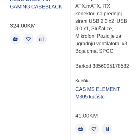
of
of
ATX,mATX, ITX;
GAMING CASEBLACK
5
5
konektori na prednjoj
strani USB 2.0 x2 ,USB
324.00
KM
3.0 x1, Slušalice,
Mikrofon; Pozicije za
ugradnju ventilatora: x3,
Boja crna, SPCC
Barkod 3856005178582
Kućišta
CAS MS ELEMENT
M305 kućište
41.00
KM