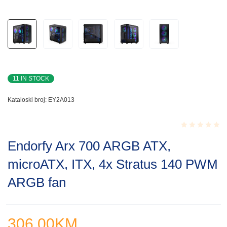
11 IN STOCK
Kataloski broj:
EY2A013
Rated
Endorfy Arx 700 ARGB ATX,
0.001
out
microATX, ITX, 4x Stratus 140 PWM
of
5
ARGB fan
306.00
KM