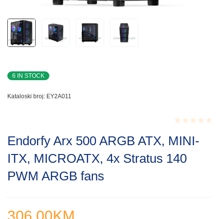
6 IN STOCK
Kataloski broj:
EY2A011
Rated
Endorfy Arx 500 ARGB ATX, MINI-
0.001
out
ITX, MICROATX, 4x Stratus 140
of
5
PWM ARGB fans
306.00
KM