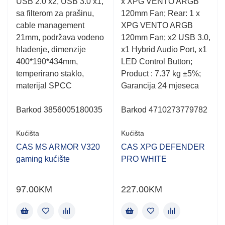
USB 2.0 x2, USB 3.0 x1,
x XPG VENTO ARGB
sa filterom za prašinu,
120mm Fan; Rear: 1 x
cable management
XPG VENTO ARGB
21mm, podržava vodeno
120mm Fan; x2 USB 3.0,
hlađenje, dimenzije
x1 Hybrid Audio Port, x1
400*190*434mm,
LED Control Button;
temperirano staklo,
Product : 7.37 kg ±5%;
materijal SPCC
Garancija 24 mjeseca
Barkod 3856005180035
Barkod 4710273779782
Kućišta
Kućišta
CAS MS ARMOR V320
CAS XPG DEFENDER
gaming kućište
PRO WHITE
97.00
KM
227.00
KM