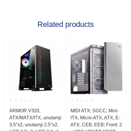
Related products
Rated
Rated
ARMOR V320,
MIDI ATX; SGCC; Mini-
0.001
0.001
ATX/MATX/ITX, unutarnji
ITX, Micro-ATX, ATX, E-
out
out
of
of
3.5″x2, unutarnji 2.5″x2,
ATX, CEB, EEB; Front: 2
5
5