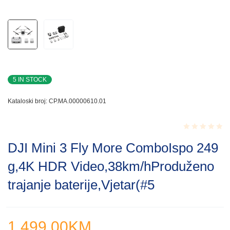
5 IN STOCK
Kataloski broj:
CP.MA.00000610.01
Rated
DJI Mini 3 Fly More ComboIspo 249
0.001
out
g,4K HDR Video,38km/hProduženo
of
5
trajanje baterije,Vjetar(#5
1,499.00
KM