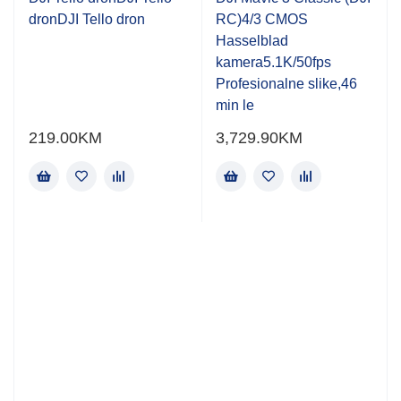
of
of
dronDJI Tello dron
RC)4/3 CMOS
5
5
Hasselblad
kamera5.1K/50fps
Profesionalne slike,46
min le
219.00
KM
3,729.90
KM