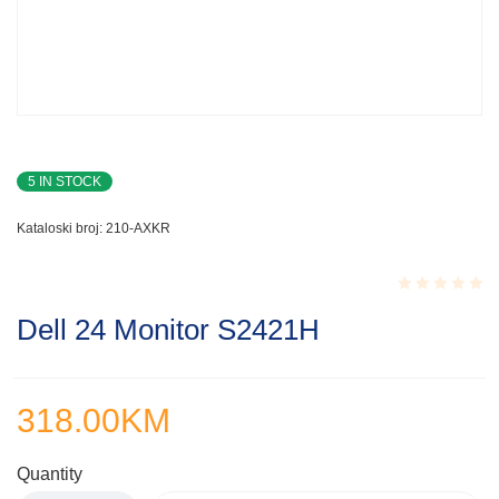
5 IN STOCK
Kataloski broj:
210-AXKR
Rated
Dell 24 Monitor S2421H
0.001
out
of
5
318.00
KM
Quantity