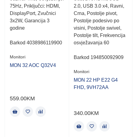
75Hz, Priključci: HDMI,
2.0, USB 3.0 x4, Ravni,
me
DisplayPort, Zvučnici
Crna, Postolje pivot,
3x2W, Garancija 3
Postolje podesivo po
godine
visini, Postolje swivel,
Postolje tilt, Frekvencija
Barkod
4038986119900
osvježavanja 60
Monitori
Barkod
194850092909
MON 32 AOC Q32V4
Monitori
MON 22 HP E22 G4
FHD, 9VH72AA
559.00
KM
340.00
KM