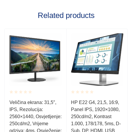
Related products
Rated
Rated
,
Veličina ekrana: 31,5″,
HP E22 G4, 21,5, 16:9,
0.001
0.001
IPS, Rezolucija:
Panel IPS, 1920×1080,
out
out
of
of
2560×1440, Osvjetljenje:
250cd/m2, Kontrast
5
5
250cd/m2, Vrijeme
1.000, 178/178, 5ms, D-
odziva: 4ms, Osvježenje:
Sub, DP, HDMI, USB