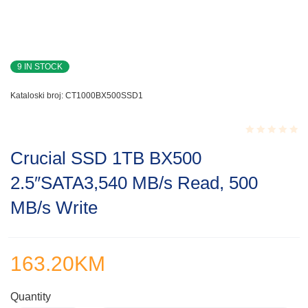
9 IN STOCK
Kataloski broj:
CT1000BX500SSD1
Rated
Crucial SSD 1TB BX500
0.001
out
2.5″SATA3,540 MB/s Read, 500
of
5
MB/s Write
163.20
KM
Quantity