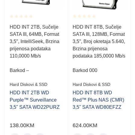
Rated
Rated
HDD INT 2TB, Sučelje
HDD INT 8TB, Sučelje
0.001
0.001
SATA III, 64MB, Format
SATA III, 128MB, Format
out
out
of
of
3,5″, IntelliSeek, Brzina
3,5″, Broj okretaja 5.640,
5
5
prijenosa podataka
Brzina prijenosa
110,0000 Mb/s
podataka 185,0000 Mb/s
Barkod –
Barkod 000
Hard Diskovi & SSD
Hard Diskovi & SSD
HDD INT 2TB WD
HDD INT 8TB WD
Purple™ Surveillance
Red™ Plus NAS (CMR)
3,5" SATA WD22PURZ
3,5" SATA WD80EFZZ
138.00
KM
624.00
KM