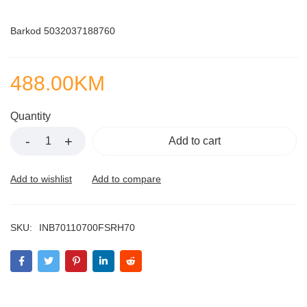
Barkod 5032037188760
488.00
KM
Quantity
Add to cart
SKU:
INB70110700FSRH70