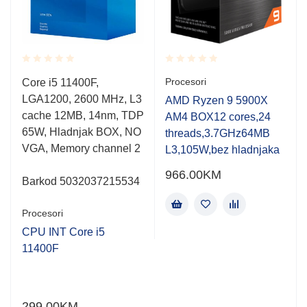
Rated
Rated
Procesori
Core i5 11400F,
0.001
0.001
LGA1200, 2600 MHz, L3
out
out
AMD Ryzen 9 5900X
of
of
cache 12MB, 14nm, TDP
AM4 BOX12 cores,24
5
5
65W, Hladnjak BOX, NO
threads,3.7GHz64MB
VGA, Memory channel 2
L3,105W,bez hladnjaka
966.00
KM
Barkod 5032037215534
Procesori
CPU INT Core i5
11400F
299.00
KM