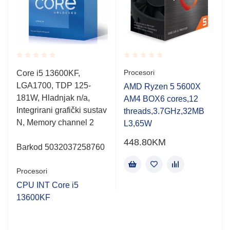
Rated
Rated
Procesori
Core i5 13600KF,
0.001
0.001
LGA1700, TDP 125-
out
out
AMD Ryzen 5 5600X
of
of
181W, Hladnjak n/a,
AM4 BOX6 cores,12
5
5
Integrirani grafički sustav
threads,3.7GHz,32MB
N, Memory channel 2
L3,65W
448.80
KM
Barkod 5032037258760
Procesori
CPU INT Core i5
13600KF