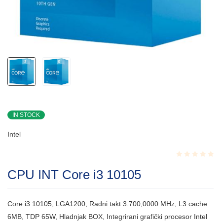
IN STOCK
Intel
Rated
CPU INT Core i3 10105
0.001
out
of
5
Core i3 10105, LGA1200, Radni takt 3.700,0000 MHz, L3 cache
6MB, TDP 65W, Hladnjak BOX, Integrirani grafički procesor Intel