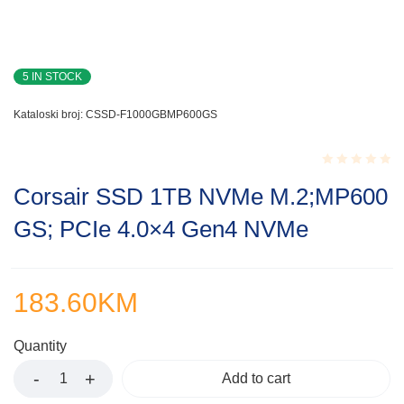
5 IN STOCK
Kataloski broj:
CSSD-F1000GBMP600GS
Rated
Corsair SSD 1TB NVMe M.2;MP600
0.001
out
GS; PCIe 4.0×4 Gen4 NVMe
of
5
183.60
KM
Quantity
Add to cart