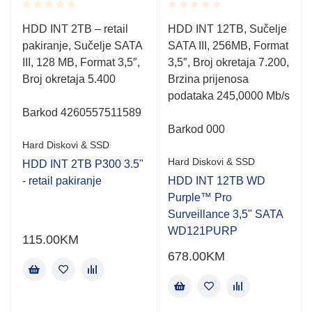
Rated
Rated
HDD INT 2TB – retail
HDD INT 12TB, Sučelje
0.001
0.001
pakiranje, Sučelje SATA
SATA III, 256MB, Format
out
out
of
of
III, 128 MB, Format 3,5″,
3,5″, Broj okretaja 7.200,
5
5
Broj okretaja 5.400
Brzina prijenosa
podataka 245,0000 Mb/s
Barkod 4260557511589
Barkod 000
Hard Diskovi & SSD
Hard Diskovi & SSD
HDD INT 2TB P300 3.5"
- retail pakiranje
HDD INT 12TB WD
Purple™ Pro
Surveillance 3,5" SATA
WD121PURP
115.00
KM
678.00
KM