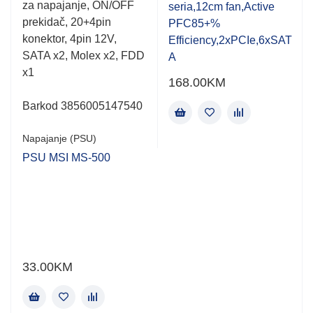
za napajanje, ON/OFF
seria,12cm fan,Active
prekidač, 20+4pin
PFC85+%
konektor, 4pin 12V,
Efficiency,2xPCIe,6xSAT
SATA x2, Molex x2, FDD
A
x1
168.00
KM
Barkod 3856005147540
Napajanje (PSU)
PSU MSI MS-500
33.00
KM