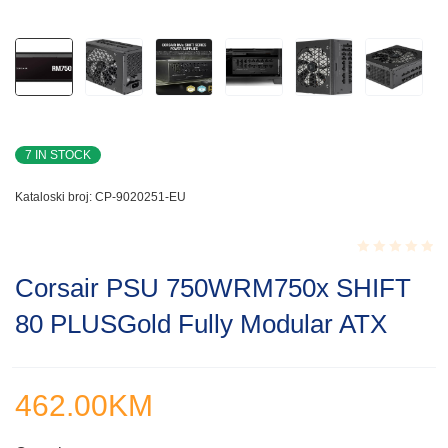
7 IN STOCK
Kataloski broj:
CP-9020251-EU
Rated
Corsair PSU 750WRM750x SHIFT
0.001
out
80 PLUSGold Fully Modular ATX
of
5
462.00
KM