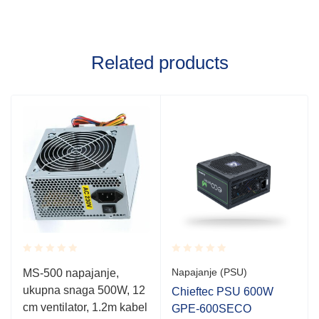
Related products
Rated
Rated
Napajanje (PSU)
MS-500 napajanje,
0.001
0.001
ukupna snaga 500W, 12
out
out
Chieftec PSU 600W
of
of
cm ventilator, 1.2m kabel
GPE-600SECO
5
5