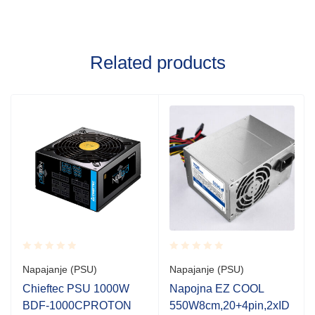
Related products
Rated
Rated
Napajanje (PSU)
Napajanje (PSU)
0.001
0.001
out
out
Chieftec PSU 1000W
Napojna EZ COOL
of
of
BDF-1000CPROTON
550W8cm,20+4pin,2xID
5
5