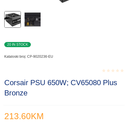
20 IN STOCK
Kataloski broj:
CP-9020236-EU
Rated
Corsair PSU 650W; CV65080 Plus
0.001
out
Bronze
of
5
213.60
KM