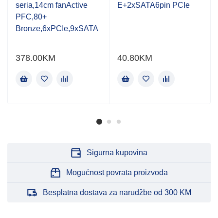
seria,14cm fanActive
E+2xSATA6pin PCIe
PFC,80+
Bronze,6xPCIe,9xSATA
378.00
KM
40.80
KM
Sigurna kupovina
Mogućnost povrata proizvoda
Besplatna dostava za narudžbe od 300 KM