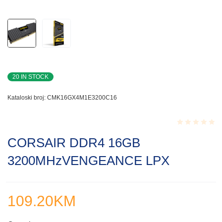
20 IN STOCK
Kataloski broj:
CMK16GX4M1E3200C16
Rated
CORSAIR DDR4 16GB
0.001
out
3200MHzVENGEANCE LPX
of
5
109.20
KM