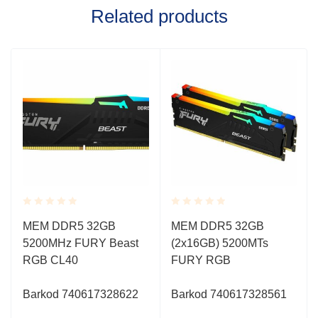
Related products
Rated
Rated
MEM DDR5 32GB
MEM DDR5 32GB
0.001
0.001
5200MHz FURY Beast
(2x16GB) 5200MTs
out
out
of
of
RGB CL40
FURY RGB
5
5
Barkod 740617328622
Barkod 740617328561