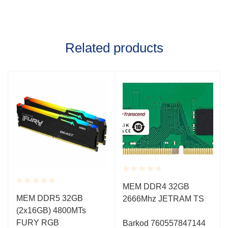
Related products
Rated
MEM DDR4 32GB
0.001
Rated
MEM DDR5 32GB
2666Mhz JETRAM TS
out
0.001
of
(2x16GB) 4800MTs
out
5
of
FURY RGB
Barkod 760557847144
5