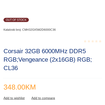
OUT OF STOCK
Kataloski broj:
CMH32GX5M2D6000C36
Rated
Corsair 32GB 6000MHz DDR5
0.001
out
RGB;Vengeance (2x16GB) RGB;
of
5
CL36
348.00
KM