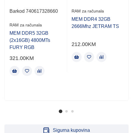
Barkod 740617328660
RAM za računala
MEM DDR4 32GB
RAM za računala
2666Mhz JETRAM TS
MEM DDR5 32GB
(2x16GB) 4800MTs
212.00
KM
FURY RGB
321.00
KM
Sigurna kupovina