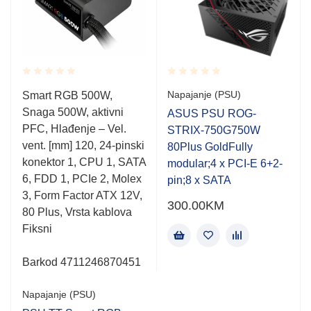
Rated
Rated
Napajanje (PSU)
Smart RGB 500W,
0.001
0.001
Snaga 500W, aktivni
out
out
ASUS PSU ROG-
of
of
PFC, Hlađenje – Vel.
STRIX-750G750W
5
5
vent. [mm] 120, 24-pinski
80Plus GoldFully
konektor 1, CPU 1, SATA
modular;4 x PCI-E 6+2-
6, FDD 1, PCIe 2, Molex
pin;8 x SATA
3, Form Factor ATX 12V,
300.00
KM
80 Plus, Vrsta kablova
Fiksni
Barkod 4711246870451
Napajanje (PSU)