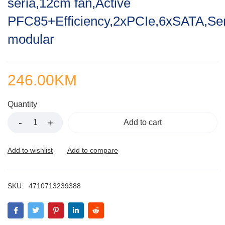
seria,12cm fan,Active
of
5
PFC85+Efficiency,2xPCIe,6xSATA,Se
modular
246.00
KM
Quantity
Add to cart
SKU:
4710713239388