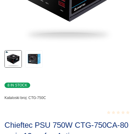
8 IN STOCK
Kataloski broj:
CTG-750C
Rated
Chieftec PSU 750W CTG-750CA-80
0.001
out