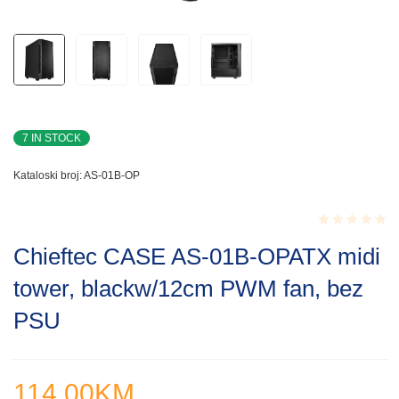
7 IN STOCK
Kataloski broj:
AS-01B-OP
Rated
Chieftec CASE AS-01B-OPATX midi
0.001
out
tower, blackw/12cm PWM fan, bez
of
5
PSU
114.00
KM