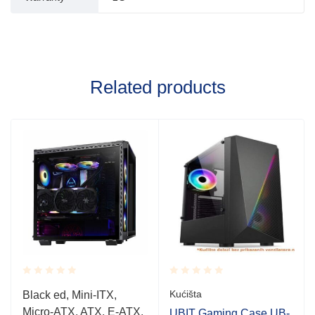
Related products
Rated
Rated
Kućišta
Black ed, Mini-ITX,
0.001
0.001
Micro-ATX, ATX, E-ATX,
out
out
UBIT Gaming Case UB-