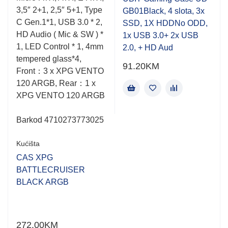
of
of
3,5″ 2+1, 2,5″ 5+1, Type
GB01Black, 4 slota, 3x
5
5
C Gen.1*1, USB 3.0 * 2,
SSD, 1X HDDNo ODD,
HD Audio ( Mic & SW ) *
1x USB 3.0+ 2x USB
1, LED Control * 1, 4mm
2.0, + HD Aud
tempered glass*4,
91.20
KM
Front：3 x XPG VENTO
120 ARGB, Rear：1 x
XPG VENTO 120 ARGB
Barkod 4710273773025
Kućišta
CAS XPG
BATTLECRUISER
BLACK ARGB
272.00
KM