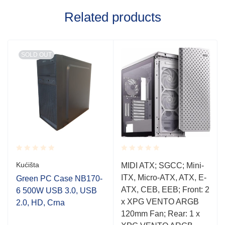
Related products
SOLD OUT
Rated
Rated
Kućišta
MIDI ATX; SGCC; Mini-
0.001
0.001
ITX, Micro-ATX, ATX, E-
out
out
Green PC Case NB170-
of
of
ATX, CEB, EEB; Front: 2
6 500W USB 3.0, USB
5
5
x XPG VENTO ARGB
2.0, HD, Crna
120mm Fan; Rear: 1 x