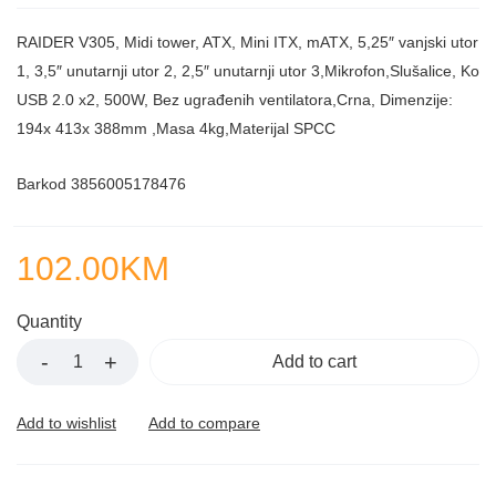
of
5
RAIDER V305, Midi tower, ATX, Mini ITX, mATX, 5,25″ vanjski utor
1, 3,5″ unutarnji utor 2, 2,5″ unutarnji utor 3,Mikrofon,Slušalice, Ko
USB 2.0 x2, 500W, Bez ugrađenih ventilatora,Crna, Dimenzije:
194x 413x 388mm ,Masa 4kg,Materijal SPCC
Barkod 3856005178476
102.00
KM
Quantity
Add to cart