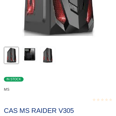
IN STOCK
MS
Rated
CAS MS RAIDER V305
0.001
out