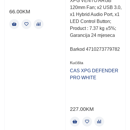
XPG VENTO ARGB
120mm Fan; x2 USB 3.0,
66.00
KM
x1 Hybrid Audio Port, x1
LED Control Button;
Product : 7.37 kg ±5%;
Garancija 24 mjeseca
Barkod 4710273779782
Kućišta
CAS XPG DEFENDER
PRO WHITE
227.00
KM