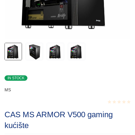
IN STOCK
MS
Rated
CAS MS ARMOR V500 gaming
0.001
out
kućište
of
5