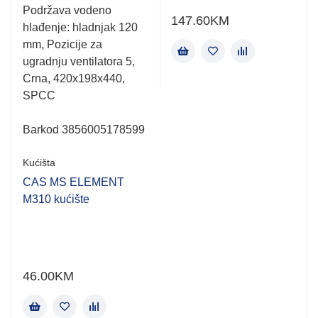
Podržava vodeno
147.60
KM
hlađenje: hladnjak 120
mm, Pozicije za
ugradnju ventilatora 5,
Crna, 420x198x440,
SPCC
Barkod 3856005178599
Kućišta
CAS MS ELEMENT
M310 kućište
46.00
KM