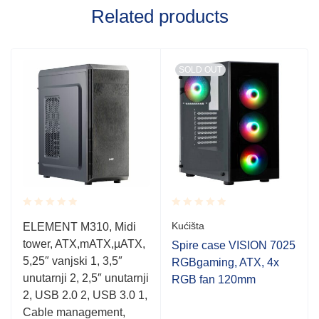
Related products
SOLD OUT
Rated
Rated
Kućišta
ELEMENT M310, Midi
0.001
0.001
tower, ATX,mATX,µATX,
out
out
Spire case VISION 7025
of
of
5,25″ vanjski 1, 3,5″
RGBgaming, ATX, 4x
5
5
unutarnji 2, 2,5″ unutarnji
RGB fan 120mm
2, USB 2.0 2, USB 3.0 1,
Cable management,