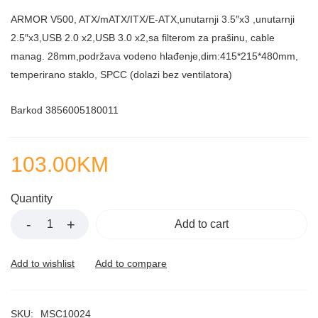
ARMOR V500, ATX/mATX/ITX/E-ATX,unutarnji 3.5″x3 ,unutarnji
2.5″x3,USB 2.0 x2,USB 3.0 x2,sa filterom za prašinu, cable
manag. 28mm,podržava vodeno hlađenje,dim:415*215*480mm,
temperirano staklo, SPCC (dolazi bez ventilatora)
Barkod 3856005180011
103.00
KM
Quantity
Add to cart
SKU:
MSC10024