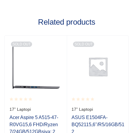
Related products
SOLD OUT
SOLD OUT
Rated
Rated
17” Laptopi
17” Laptopi
0.001
0.001
out
out
Acer Aspire 5 A515-47-
ASUS E1504FA-
of
of
R0VG15,6 FHD/Ryzen
BQ52115,6"/R5/16GB/51
5
5
7/24GB/512GBsiva; 2
2