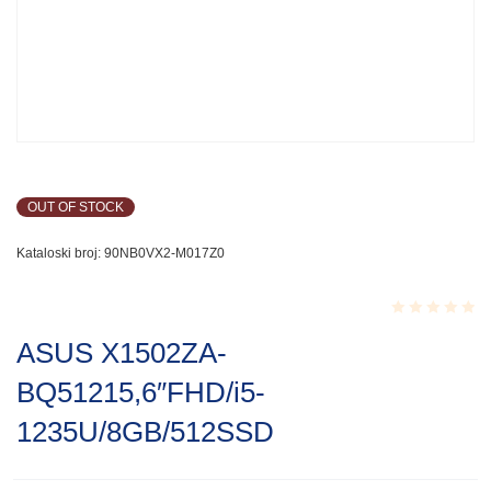
OUT OF STOCK
Kataloski broj:
90NB0VX2-M017Z0
Rated
ASUS X1502ZA-
0.001
out
BQ51215,6″FHD/i5-
of
5
1235U/8GB/512SSD