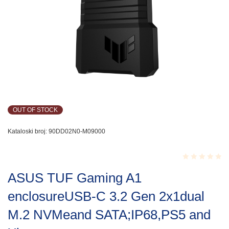
OUT OF STOCK
Kataloski broj:
90DD02N0-M09000
Rated
ASUS TUF Gaming A1
0.001
out
enclosureUSB-C 3.2 Gen 2x1dual
of
5
M.2 NVMeand SATA;IP68,PS5 and