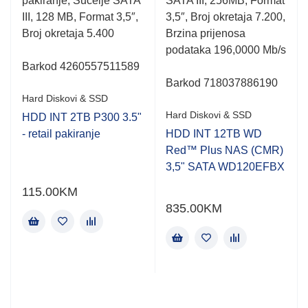
pakiranje, Sučelje SATA
SATA III, 256MB, Format
out
out
of
of
III, 128 MB, Format 3,5″,
3,5″, Broj okretaja 7.200,
5
5
Broj okretaja 5.400
Brzina prijenosa
podataka 196,0000 Mb/s
Barkod 4260557511589
Barkod 718037886190
Hard Diskovi & SSD
Hard Diskovi & SSD
HDD INT 2TB P300 3.5"
- retail pakiranje
HDD INT 12TB WD
Red™ Plus NAS (CMR)
3,5" SATA WD120EFBX
115.00
KM
835.00
KM