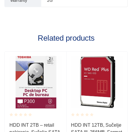
Warranty
2G
Related products
Rated
Rated
HDD INT 2TB – retail
HDD INT 12TB, Sučelje
0.001
0.001