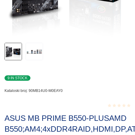
9 IN STOCK
Kataloski broj:
90MB14U0-M0EAY0
Rated
ASUS MB PRIME B550-PLUSAMD
0.001
out
B550;AM4;4xDDR4RAID,HDMI,DP,A
of
5