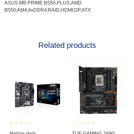
ASUS MB PRIME B550-PLUS;AMD
B550;AM4;4xDDR4;RAID,HDMI,DP,ATX
Related products
Rated
Rated
Matične ploče
TUF GAMING Z690-