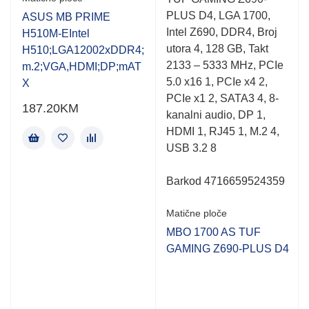
0.001
0.001
PLUS D4, LGA 1700,
out
out
ASUS MB PRIME
of
of
Intel Z690, DDR4, Broj
H510M-EIntel
5
5
utora 4, 128 GB, Takt
H510;LGA12002xDDR4;
2133 – 5333 MHz, PCIe
m.2;VGA,HDMI;DP;mAT
5.0 x16 1, PCIe x4 2,
X
PCIe x1 2, SATA3 4, 8-
187.20
KM
kanalni audio, DP 1,
HDMI 1, RJ45 1, M.2 4,
USB 3.2 8
Barkod 4716659524359
Matične ploče
MBO 1700 AS TUF
GAMING Z690-PLUS D4