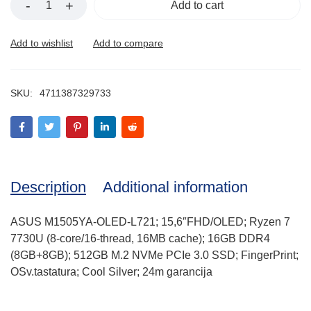
Add to cart
SKU:
4711387329733
Description
Additional information
ASUS M1505YA-OLED-L721; 15,6″FHD/OLED; Ryzen 7
7730U (8-core/16-thread, 16MB cache); 16GB DDR4
(8GB+8GB); 512GB M.2 NVMe PCIe 3.0 SSD; FingerPrint;
OSv.tastatura; Cool Silver; 24m garancija