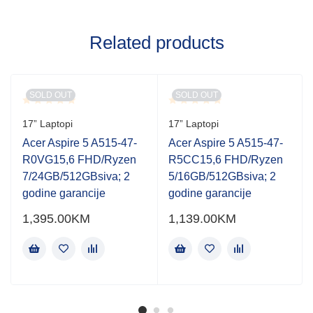
Related products
SOLD OUT
SOLD OUT
Rated
Rated
17” Laptopi
17” Laptopi
0.001
0.001
out
out
Acer Aspire 5 A515-47-
Acer Aspire 5 A515-47-
of
of
R0VG15,6 FHD/Ryzen
R5CC15,6 FHD/Ryzen
5
5
7/24GB/512GBsiva; 2
5/16GB/512GBsiva; 2
godine garancije
godine garancije
1,395.00
KM
1,139.00
KM