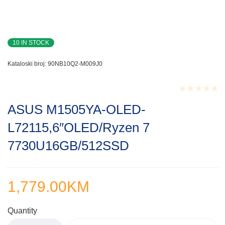
10 IN STOCK
Kataloski broj:
90NB10Q2-M009J0
Rated
ASUS M1505YA-OLED-
0.001
out
L72115,6″OLED/Ryzen 7
of
5
7730U16GB/512SSD
1,779.00
KM
Quantity