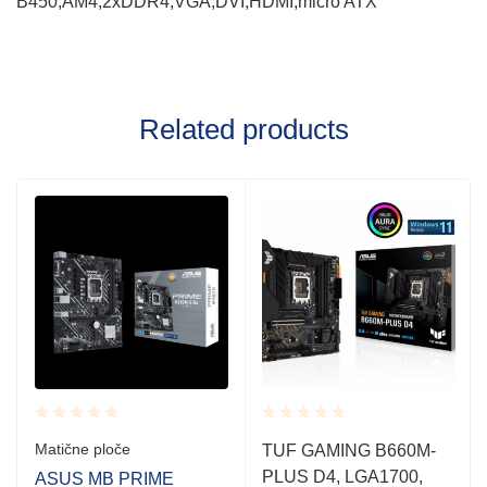
B450;AM4;2xDDR4;VGA,DVI,HDMI,micro ATX
Related products
Rated
Rated
Matične ploče
TUF GAMING B660M-
0.001
0.001
PLUS D4, LGA1700,
out
out
ASUS MB PRIME