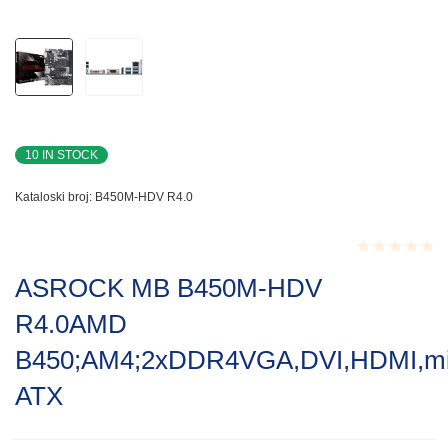
10 IN STOCK
Kataloski broj:
B450M-HDV R4.0
Rated
ASROCK MB B450M-HDV
0.001
out
R4.0AMD
of
5
B450;AM4;2xDDR4VGA,DVI,HDMI,mi
ATX