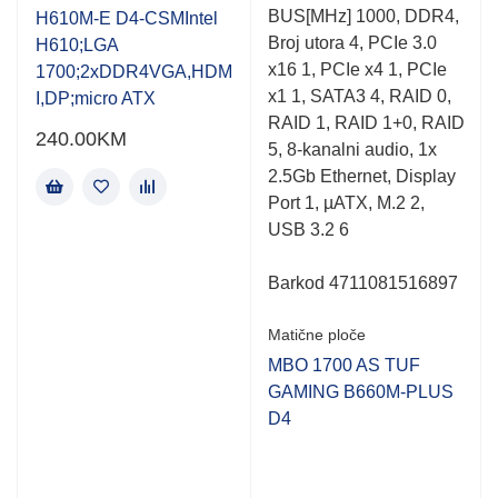
of
of
BUS[MHz] 1000, DDR4,
H610M-E D4-CSMIntel
5
5
Broj utora 4, PCIe 3.0
H610;LGA
x16 1, PCIe x4 1, PCIe
1700;2xDDR4VGA,HDM
x1 1, SATA3 4, RAID 0,
I,DP;micro ATX
RAID 1, RAID 1+0, RAID
240.00
KM
5, 8-kanalni audio, 1x
2.5Gb Ethernet, Display
Port 1, µATX, M.2 2,
USB 3.2 6
Barkod 4711081516897
Matične ploče
MBO 1700 AS TUF
GAMING B660M-PLUS
D4