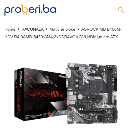
Home
RAČUNALA
Matične ploče
ASROCK MB B450M-
HDV R4.0AMD B450;AM4;2xDDR4VGA,DVI,HDMI,micro ATX