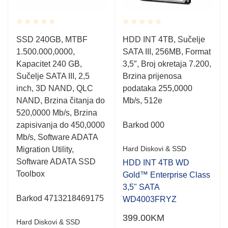
Rated
Rated
SSD 240GB, MTBF
HDD INT 4TB, Sučelje
0.001
0.001
1.500.000,0000,
SATA III, 256MB, Format
out
out
of
of
Kapacitet 240 GB,
3,5″, Broj okretaja 7.200,
5
5
Sučelje SATA III, 2,5
Brzina prijenosa
inch, 3D NAND, QLC
podataka 255,0000
NAND, Brzina čitanja do
Mb/s, 512e
520,0000 Mb/s, Brzina
zapisivanja do 450,0000
Barkod 000
Mb/s, Software ADATA
Hard Diskovi & SSD
Migration Utility,
Software ADATA SSD
HDD INT 4TB WD
Toolbox
Gold™ Enterprise Class
3,5" SATA
Barkod 4713218469175
WD4003FRYZ
399.00
KM
Hard Diskovi & SSD