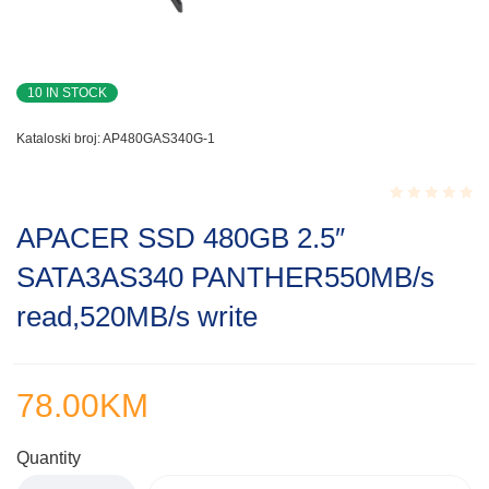
10 IN STOCK
Kataloski broj:
AP480GAS340G-1
Rated
APACER SSD 480GB 2.5″
0.001
out
SATA3AS340 PANTHER550MB/s
of
5
read,520MB/s write
78.00
KM
Quantity