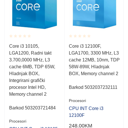
Rated
Rated
Core i3 10105,
Core i3 12100F,
0.001
0.001
LGA1200, Radni takt
LGA1700, 3300 MHz, L3
out
out
of
of
P
3.700,0000 MHz, L3
cache 12MB, 10nm, TDP
5
5
cache 6MB, TDP 65W,
58W-89W, Hladnjak
Hladnjak BOX,
BOX, Memory channel 2
Integrirani grafički
procesor Intel HD,
Barkod 5032037232111
Memory channel 2
Procesori
Barkod 503203721484
CPU INT Core i3
12100F
Procesori
248.00
KM