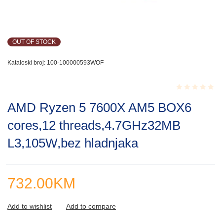
OUT OF STOCK
Kataloski broj:
100-100000593WOF
Rated
AMD Ryzen 5 7600X AM5 BOX6
0.001
out
cores,12 threads,4.7GHz32MB
of
5
L3,105W,bez hladnjaka
732.00
KM