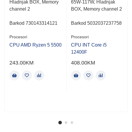
Hladnjak BOX, Memory
65W-117W, Hladnjak
channel 2
BOX, Memory channel 2
Barkod 730143314121
Barkod 5032037237758
Procesori
Procesori
CPU AMD Ryzen 5 5500
CPU INT Core i5
12400F
243.00
KM
408.00
KM