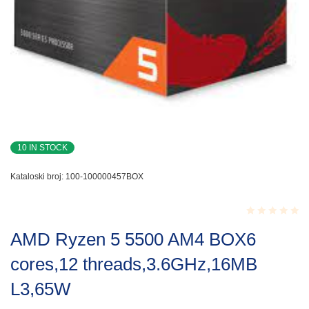
10 IN STOCK
Kataloski broj:
100-100000457BOX
Rated
AMD Ryzen 5 5500 AM4 BOX6
0.001
out
cores,12 threads,3.6GHz,16MB
of
5
L3,65W