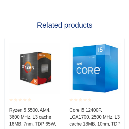
Related products
Rated
Rated
Ryzen 5 5500, AM4,
Core i5 12400F,
0.001
0.001
3600 MHz, L3 cache
LGA1700, 2500 MHz, L3
out
out
of
of
16MB, 7nm, TDP 65W,
cache 18MB, 10nm, TDP
5
5