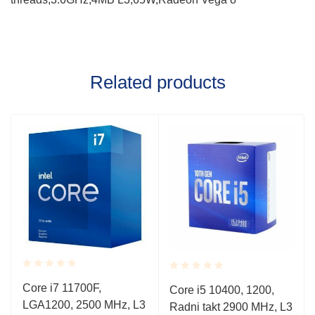
Related products
Rated
Rated
Core i7 11700F,
Core i5 10400, 1200,
0.001
0.001
LGA1200, 2500 MHz, L3
out
Radni takt 2900 MHz, L3
out