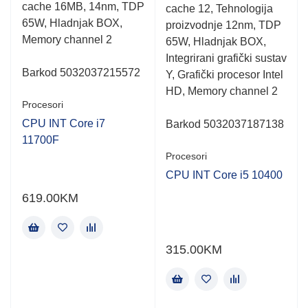
of
of
cache 16MB, 14nm, TDP
cache 12, Tehnologija
5
5
65W, Hladnjak BOX,
proizvodnje 12nm, TDP
Memory channel 2
65W, Hladnjak BOX,
Integrirani grafički sustav
Barkod 5032037215572
Y, Grafički procesor Intel
HD, Memory channel 2
Procesori
CPU INT Core i7
Barkod 5032037187138
11700F
Procesori
CPU INT Core i5 10400
619.00
KM
315.00
KM