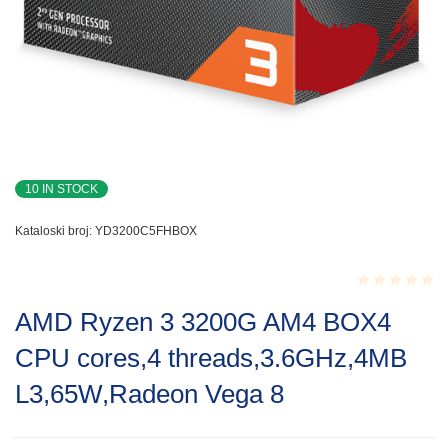
10 IN STOCK
Kataloski broj:
YD3200C5FHBOX
Rated
AMD Ryzen 3 3200G AM4 BOX4
0.001
out
CPU cores,4 threads,3.6GHz,4MB
of
5
L3,65W,Radeon Vega 8