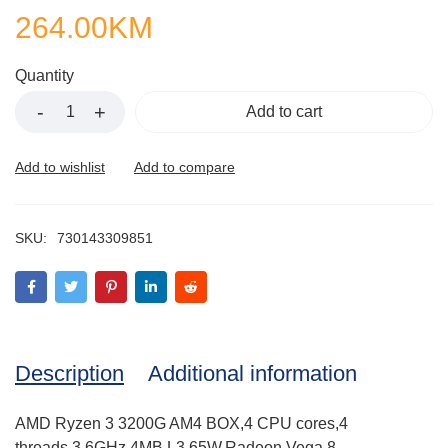
264.00
KM
Quantity
Add to cart
SKU:
730143309851
Description
Additional information
AMD Ryzen 3 3200G AM4 BOX,4 CPU cores,4
threads,3.6GHz,4MB L3,65W,Radeon Vega 8