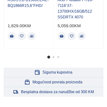
of
of
BQ1866R15,6"FHD/
7116"/i7-
5
5
13700HX/16GB/512
SSDRTX 4070
1,829.00
KM
5,059.00
KM
Sigurna kupovina
Mogućnost povrata proizvoda
Besplatna dostava za narudžbe od 300 KM