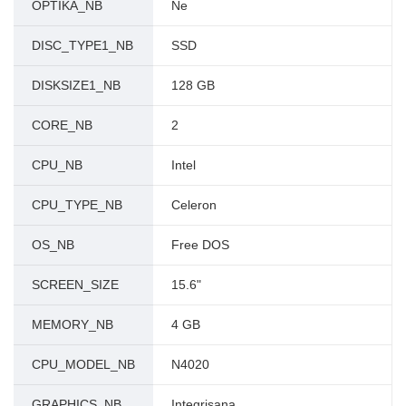
OPTIKA_NB
Ne
DISC_TYPE1_NB
SSD
DISKSIZE1_NB
128 GB
CORE_NB
2
CPU_NB
Intel
CPU_TYPE_NB
Celeron
OS_NB
Free DOS
SCREEN_SIZE
15.6"
MEMORY_NB
4 GB
CPU_MODEL_NB
N4020
GRAPHICS_NB
Integrisana