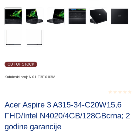
OUT OF STOCK
Kataloski broj:
NX.HE3EX.03M
Rated
Acer Aspire 3 A315-34-C20W15,6
0.001
out
FHD/Intel N4020/4GB/128GBcrna; 2
of
5
godine garancije