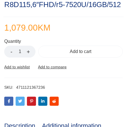
R8D115,6″FHD/r5-7520U/16GB/512
of
5
1,079.00
KM
Quantity
Add to cart
SKU:
4711121367236
Description
Additional information