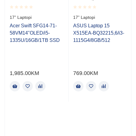
Rated
Rated
17” Laptopi
17” Laptopi
0.001
0.001
out
out
Acer Swift SFG14-71-
ASUS Laptop 15
of
of
58VM14"OLED/i5-
X515EA-BQ32215,6/i3-
5
5
1335U/16GB/1TB SSD
1115G4/8GB/512
1,985.00
KM
769.00
KM