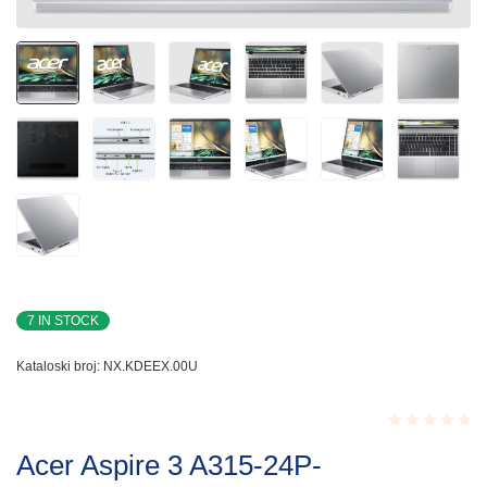
7 IN STOCK
Kataloski broj:
NX.KDEEX.00U
Rated
Acer Aspire 3 A315-24P-
0.001
out