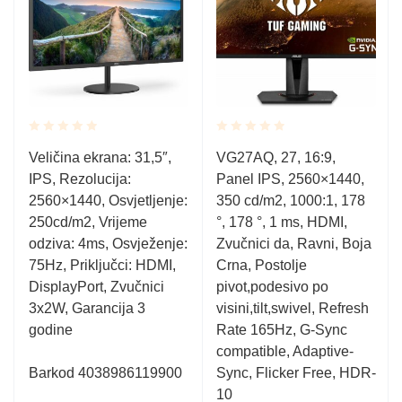
Rated
Rated
Veličina ekrana: 31,5″,
VG27AQ, 27, 16:9,
0.001
0.001
IPS, Rezolucija:
Panel IPS, 2560×1440,
out
out
of
of
2560×1440, Osvjetljenje:
350 cd/m2, 1000:1, 178
5
5
250cd/m2, Vrijeme
°, 178 °, 1 ms, HDMI,
odziva: 4ms, Osvježenje:
Zvučnici da, Ravni, Boja
75Hz, Priključci: HDMI,
Crna, Postolje
DisplayPort, Zvučnici
pivot,podesivo po
3x2W, Garancija 3
visini,tilt,swivel, Refresh
godine
Rate 165Hz, G-Sync
compatible, Adaptive-
Barkod
4038986119900
Sync, Flicker Free, HDR-
10