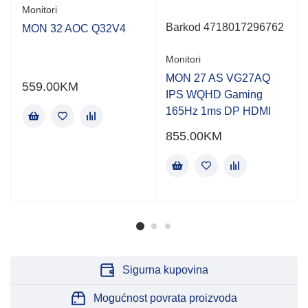
Monitori
Barkod 4718017296762
MON 32 AOC Q32V4
Monitori
MON 27 AS VG27AQ
559.00
KM
IPS WQHD Gaming
165Hz 1ms DP HDMI
855.00
KM
Sigurna kupovina
Mogućnost povrata proizvoda