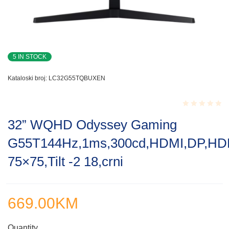
5 IN STOCK
Kataloski broj:
LC32G55TQBUXEN
Rated
32” WQHD Odyssey Gaming
0.001
out
G55T144Hz,1ms,300cd,HDMI,DP,H
of
5
75×75,Tilt -2 18,crni
669.00
KM
Quantity