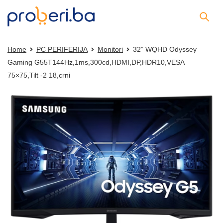
Home
PC PERIFERIJA
Monitori
32” WQHD Odyssey
Gaming G55T144Hz,1ms,300cd,HDMI,DP,HDR10,VESA
75×75,Tilt -2 18,crni