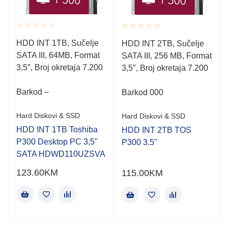
Rated
Rated
HDD INT 1TB, Sučelje
HDD INT 2TB, Sučelje
0.001
0.001
SATA III, 64MB, Format
out
SATA III, 256 MB, Format
out
of
of
3,5″, Broj okretaja 7.200
3,5″, Broj okretaja 7.200
5
5
Barkod –
Barkod 000
Hard Diskovi & SSD
Hard Diskovi & SSD
HDD INT 1TB Toshiba
HDD INT 2TB TOS
P300 Desktop PC 3,5"
P300 3.5"
SATA HDWD110UZSVA
123.60
KM
115.00
KM