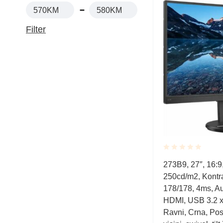
570KM
580KM
Filter
Rated
273B9, 27″, 16:9
0.001
250cd/m2, Kontra
out
of
178/178, 4ms, Au
5
HDMI, USB 3.2 
Ravni, Crna, Pos