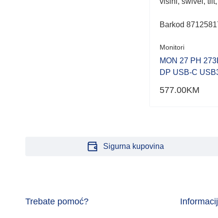
visini, swivel, til
Barkod
8712581
Monitori
MON 27 PH 273
DP USB-C USB3
577.00
KM
Sigurna kupovina
Trebate pomoć?
Informaci