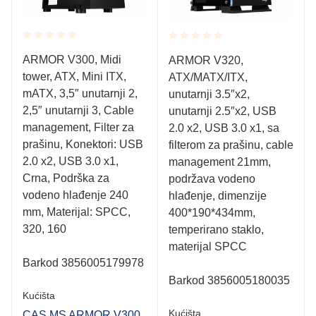
Rated
Rated
ARMOR V300, Midi
ARMOR V320,
0.001
0.001
tower, ATX, Mini ITX,
out
ATX/MATX/ITX,
out
of
of
mATX, 3,5″ unutarnji 2,
unutarnji 3.5″x2,
5
5
2,5″ unutarnji 3, Cable
unutarnji 2.5″x2, USB
management, Filter za
2.0 x2, USB 3.0 x1, sa
prašinu, Konektori: USB
filterom za prašinu, cable
2.0 x2, USB 3.0 x1,
management 21mm,
Crna, Podrška za
podržava vodeno
vodeno hlađenje 240
hlađenje, dimenzije
mm, Materijal: SPCC,
400*190*434mm,
320, 160
temperirano staklo,
materijal SPCC
Barkod 3856005179978
Barkod 3856005180035
Kućišta
Kućišta
CAS MS ARMOR V300