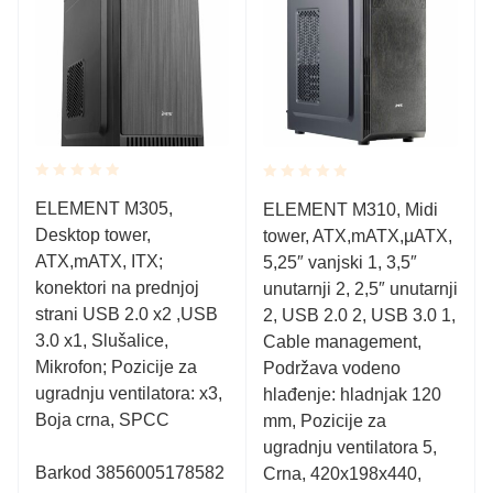
Rated
Rated
ELEMENT M305,
ELEMENT M310, Midi
0.001
0.001
Desktop tower,
out
tower, ATX,mATX,µATX,
out
of
of
ATX,mATX, ITX;
5,25″ vanjski 1, 3,5″
5
5
konektori na prednjoj
unutarnji 2, 2,5″ unutarnji
strani USB 2.0 x2 ,USB
2, USB 2.0 2, USB 3.0 1,
3.0 x1, Slušalice,
Cable management,
Mikrofon; Pozicije za
Podržava vodeno
ugradnju ventilatora: x3,
hlađenje: hladnjak 120
Boja crna, SPCC
mm, Pozicije za
ugradnju ventilatora 5,
Barkod 3856005178582
Crna, 420x198x440,