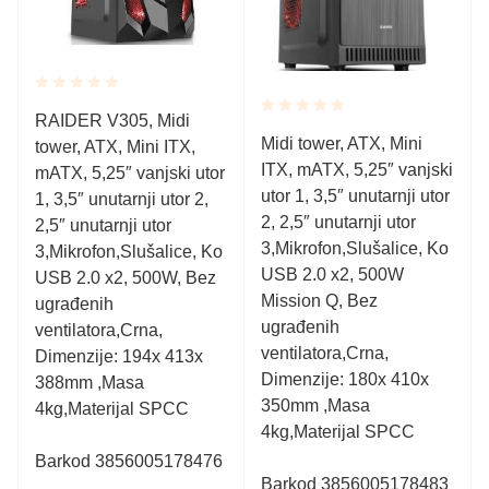
Rated
RAIDER V305, Midi
0.001
Rated
Midi tower, ATX, Mini
tower, ATX, Mini ITX,
out
0.001
of
ITX, mATX, 5,25″ vanjski
out
mATX, 5,25″ vanjski utor
5
of
utor 1, 3,5″ unutarnji utor
1, 3,5″ unutarnji utor 2,
5
2, 2,5″ unutarnji utor
2,5″ unutarnji utor
3,Mikrofon,Slušalice, Ko
3,Mikrofon,Slušalice, Ko
USB 2.0 x2, 500W
USB 2.0 x2, 500W, Bez
Mission Q, Bez
ugrađenih
ugrađenih
ventilatora,Crna,
ventilatora,Crna,
Dimenzije: 194x 413x
Dimenzije: 180x 410x
388mm ,Masa
350mm ,Masa
4kg,Materijal SPCC
4kg,Materijal SPCC
Barkod 3856005178476
Barkod 3856005178483