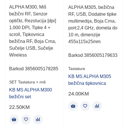
Rated
Rated
ALPHA M300, Miš
ALPHA M305, bežična
0.001
0.001
bežični RF, Senzor
out
RF, USB, Dodatne tipke
out
of
of
optički, Rezolucija [dpi]
multimedija, Boja Crna,
5
5
1.000 DPI, Tipke 4 +
port:2,4 GHz, dometa do
scroll, Tipkovnica
10 m, dimenzije
bežična RF, Boja Crna,
455x115x25mm
Sučelje USB, Sučelje
Wireless
Barkod 3856005179633
Barkod 3856005178285
Tastature
KB MS ALPHA M305
SET Tastatura + miš
bežična tipkovnica
KB MS ALPHA M300
24.00
KM
bežični set
22.50
KM