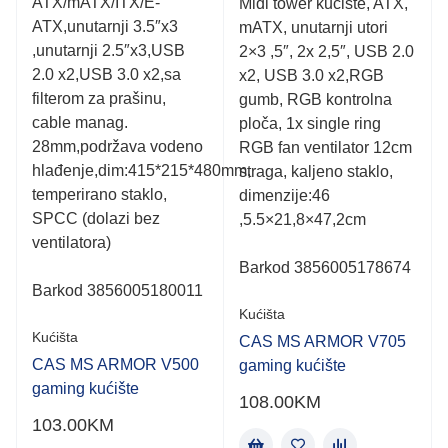
ATX/mATX/ITX/E-
out
Midi tower kućište, ATX,
out
of
of
ATX,unutarnji 3.5″x3
mATX, unutarnji utori
5
5
,unutarnji 2.5″x3,USB
2×3 ,5″, 2x 2,5″, USB 2.0
2.0 x2,USB 3.0 x2,sa
x2, USB 3.0 x2,RGB
filterom za prašinu,
gumb, RGB kontrolna
cable manag.
ploča, 1x single ring
28mm,podržava vodeno
RGB fan ventilator 12cm
hlađenje,dim:415*215*480mm,
straga, kaljeno staklo,
temperirano staklo,
dimenzije:46
SPCC (dolazi bez
,5.5×21,8×47,2cm
ventilatora)
Barkod 3856005178674
Barkod 3856005180011
Kućišta
Kućišta
CAS MS ARMOR V705
CAS MS ARMOR V500
gaming kućište
gaming kućište
108.00
KM
103.00
KM