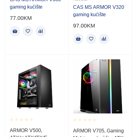
gaming kućište
CAS MS ARMOR V320
gaming kućište
77.00
KM
97.00
KM
Rated
Rated
ARMOR V500,
ARMOR V705, Gaming
0.001
0.001