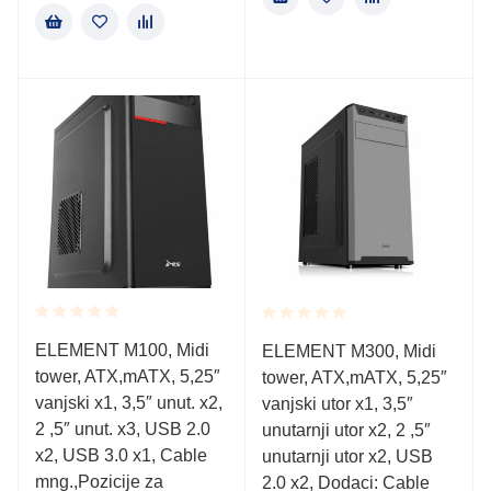
Rated
Rated
ELEMENT M100, Midi
ELEMENT M300, Midi
0.001
0.001
tower, ATX,mATX, 5,25″
out
tower, ATX,mATX, 5,25″
out
of
of
vanjski x1, 3,5″ unut. x2,
vanjski utor x1, 3,5″
5
5
2 ,5″ unut. x3, USB 2.0
unutarnji utor x2, 2 ,5″
x2, USB 3.0 x1, Cable
unutarnji utor x2, USB
mng.,Pozicije za
2.0 x2, Dodaci: Cable