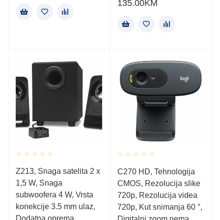
135.00
KM
Rated
Rated
Z213, Snaga satelita 2 x
C270 HD, Tehnologija
0.001
0.001
1,5 W, Snaga
out
CMOS, Rezolucija slike
out
of
of
subwoofera 4 W, Vrsta
720p, Rezolucija videa
5
5
konekcije 3.5 mm ulaz,
720p, Kut snimanja 60 °,
Dodatna oprema
Digitalni zoom nema,