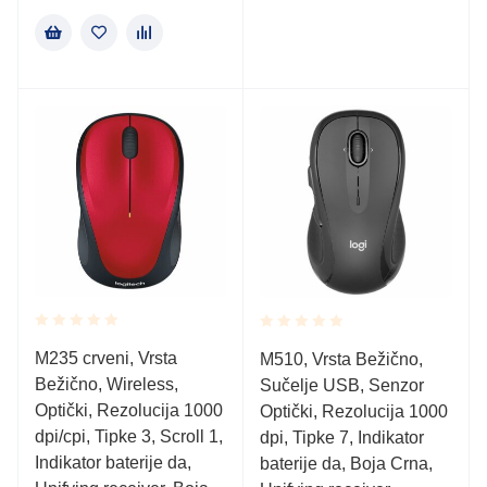
Rated
Rated
M235 crveni, Vrsta
M510, Vrsta Bežično,
0.001
0.001
Bežično, Wireless,
out
Sučelje USB, Senzor
out
of
of
Optički, Rezolucija 1000
Optički, Rezolucija 1000
5
5
dpi/cpi, Tipke 3, Scroll 1,
dpi, Tipke 7, Indikator
Indikator baterije da,
baterije da, Boja Crna,