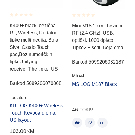
Rated
Rated
K400+ black, bežična
Mini M187, crni, bežični
0.001
0.001
RF, Wireless, Dodatne
out
RF (2,4 GHz), USB,
out
of
of
tipke multimedija, Boja
optički, 1000 dpi/cpi,
5
5
Siva, Ostalo Touch
Tipke2 + scrll, Boja crna
pad,Bez numeričkih
tipki,Unifying
Barkod
5099206032187
receiver,Tihe tipke, US
Miševi
Barkod 5099206070868
MS LOG M187 Black
Tastature
KB LOG K400+ Wireless
46.00
KM
Touch Keyboard crna,
US layout
103.00
KM