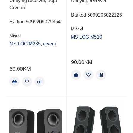
Unifying receiver, Boja
Unifying receiver
Crvena
Barkod 5099206022126
Barkod 5099206029354
Miševi
Miševi
MS LOG M510
MS LOG M235, crveni
90.00
KM
69.00
KM