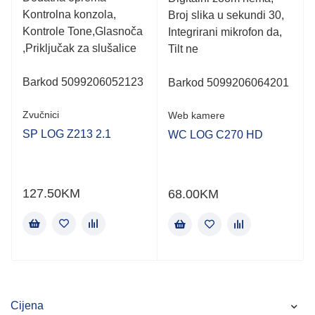
Kontrolna konzola,
Broj slika u sekundi 30,
Kontrole Tone,Glasnoča
Integrirani mikrofon da,
,Priključak za slušalice
Tilt ne
Barkod 5099206052123
Barkod 5099206064201
Zvučnici
Web kamere
SP LOG Z213 2.1
WC LOG C270 HD
127.50
KM
68.00
KM
Cijena