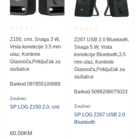
Rated
Rated
Z150, crni, Snaga 3 W,
Z207 USB 2.0 Bluetooth,
0.001
0.001
Vrsta konekcije 3.5 mm
out
Snaga 5 W, Vrsta
out
of
of
ulaz, Kontrole
konekcije Bluetooth,3.5
5
5
Glasnoča,Priključak za
mm ulaz, Kontrole
slušalice
Glasnoča,Priključak za
slušalice
Barkod 097855100689
Barkod 5099206075023
Zvučnici
Zvučnici
SP LOG Z150 2.0, crni
SP LOG Z207 USB 2.0
Bluetooth
60.00
KM