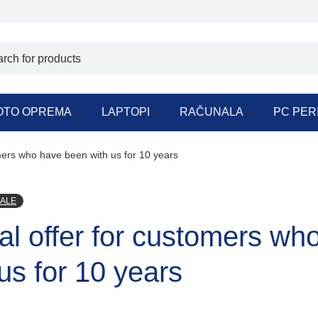
OTO OPREMA
LAPTOPI
RAČUNALA
PC PER
mers who have been with us for 10 years
ALE
l offer for customers wh
us for 10 years