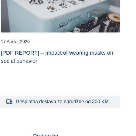
17 Aprila, 2020
22 
[PDF REPORT] – Impact of wearing masks on
Th
social behavior
wi
Besplatna dostava za narudžbe od 300 KM