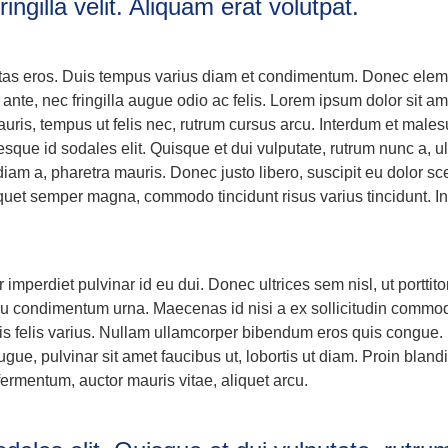
fringilla velit. Aliquam erat volutpat.
tas eros. Duis tempus varius diam et condimentum. Donec elem
 ante, nec fringilla augue odio ac felis. Lorem ipsum dolor sit a
uris, tempus ut felis nec, rutrum cursus arcu. Interdum et mal
esque id sodales elit. Quisque et dui vulputate, rutrum nunc a, ul
diam a, pharetra mauris. Donec justo libero, suscipit eu dolor sc
uet semper magna, commodo tincidunt risus varius tincidunt. Int
r imperdiet pulvinar id eu dui. Donec ultrices sem nisl, ut porttit
 eu condimentum urna. Maecenas id nisi a ex sollicitudin commod
ulis felis varius. Nullam ullamcorper bibendum eros quis congue
augue, pulvinar sit amet faucibus ut, lobortis ut diam. Proin bland
fermentum, auctor mauris vitae, aliquet arcu.