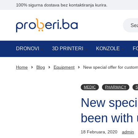
100% sigurna dostava bez kontaktiranja kurira.
DRONOVI
3D PRINTERI
KONZOLE
F
Home
Blog
Equipment
New special offer for custo
MEDIC
PHARMACY
S
New specia
been with 
18 Februara, 2020
admin