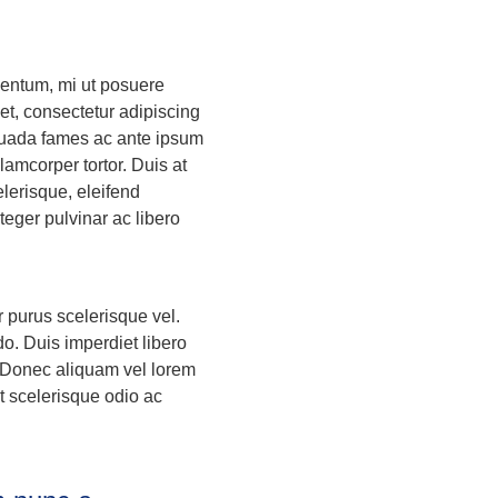
entum, mi ut posuere
met, consectetur adipiscing
esuada fames ac ante ipsum
lamcorper tortor. Duis at
elerisque, eleifend
eger pulvinar ac libero
or purus scelerisque vel.
o. Duis imperdiet libero
. Donec aliquam vel lorem
it scelerisque odio ac