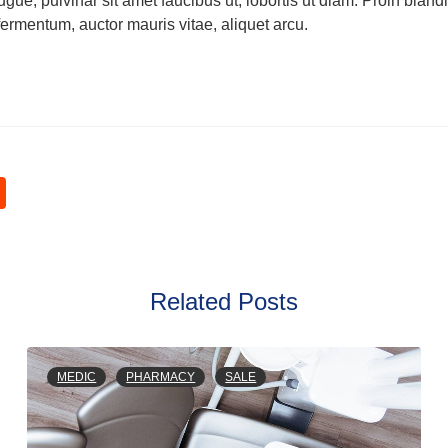
augue, pulvinar sit amet faucibus ut, lobortis ut diam. Proin bland
fermentum, auctor mauris vitae, aliquet arcu.
Related Posts
MEDIC
PHARMACY
SALE