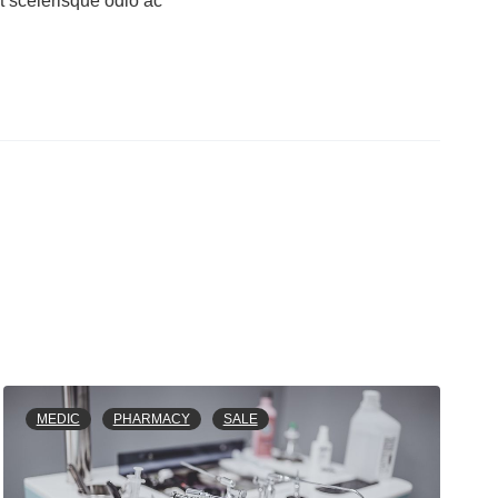
it scelerisque odio ac
MEDIC
PHARMACY
SALE