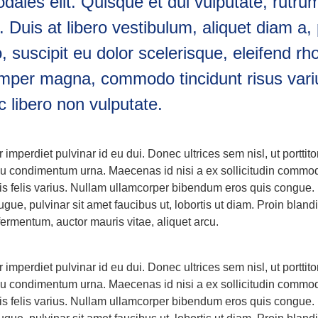
odales elit. Quisque et dui vulputate, rutru
. Duis at libero vestibulum, aliquet diam a,
o, suscipit eu dolor scelerisque, eleifend 
mper magna, commodo tincidunt risus variu
c libero non vulputate.
r imperdiet pulvinar id eu dui. Donec ultrices sem nisl, ut porttit
 eu condimentum urna. Maecenas id nisi a ex sollicitudin commod
ulis felis varius. Nullam ullamcorper bibendum eros quis congue
augue, pulvinar sit amet faucibus ut, lobortis ut diam. Proin bland
fermentum, auctor mauris vitae, aliquet arcu.
r imperdiet pulvinar id eu dui. Donec ultrices sem nisl, ut porttit
 eu condimentum urna. Maecenas id nisi a ex sollicitudin commod
ulis felis varius. Nullam ullamcorper bibendum eros quis congue