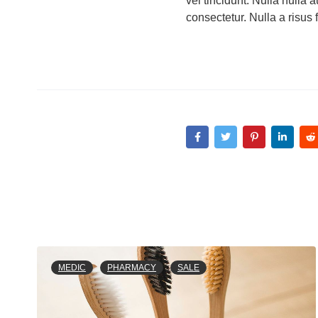
vel tincidunt. Nulla nulla 
consectetur. Nulla a risus 
MEDIC
PHARMACY
SALE